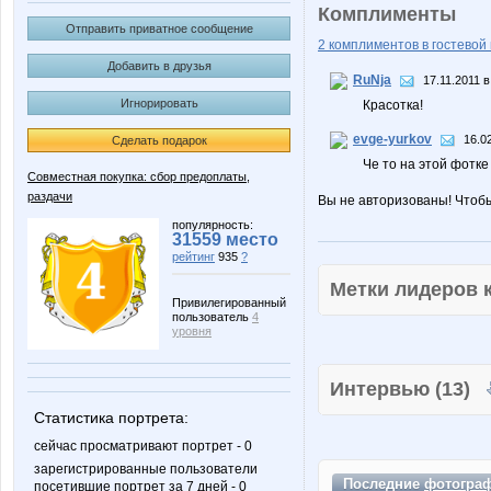
Комплименты
Отправить приватное сообщение
2 комплиментов в гостевой 
Добавить в друзья
RuNja
17.11.2011 в
Игнорировать
Красотка!
evge-yurkov
16.0
Сделать подарок
Че то на этой фотке
Совместная покупка: сбор предоплаты,
раздачи
Вы не авторизованы! Чтоб
популярность:
31559 место
рейтинг
935
?
Метки лидеров
Привилегированный
пользователь
4
уровня
Интервью (13)
Статистика портрета:
сейчас просматривают портрет - 0
зарегистрированные пользователи
Последние
фотогра
посетившие портрет за 7 дней - 0