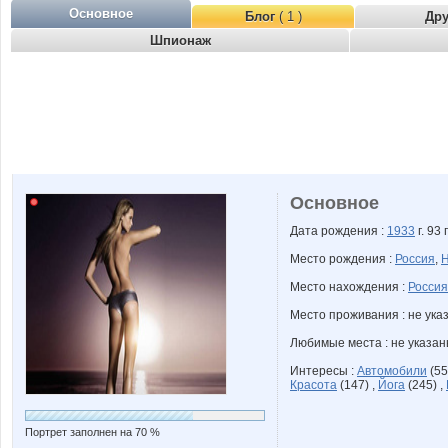
Основное
Блог
( 1 )
Др
Шпионаж
Основное
Дата рождения :
1933
г. 93 
Место рождения :
Россия
,
Н
Место нахождения :
Россия
Место проживания : не ука
Любимые места : не указа
Интересы :
Автомобили
(55
Красота
(147) ,
Йога
(245) ,
Портрет заполнен на 70 %